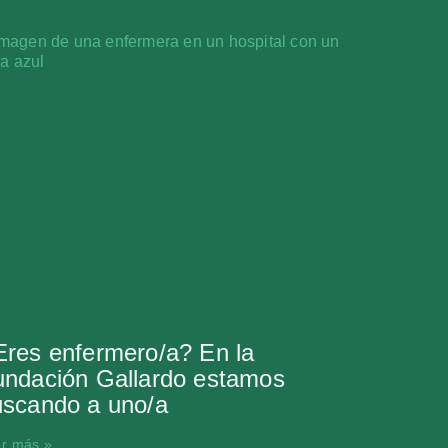
res enfermero/a? En la
undación Gallardo estamos
uscando a uno/a
r más »