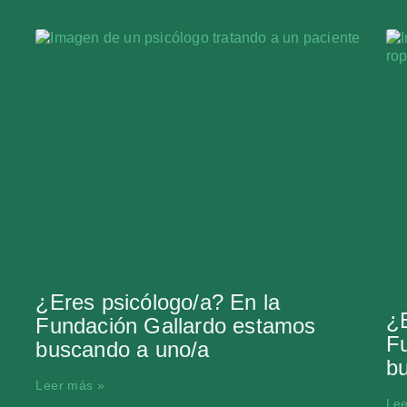
¿Eres psicólogo/a? En la
¿E
Fundación Gallardo estamos
F
buscando a uno/a
b
Leer más »
Lee