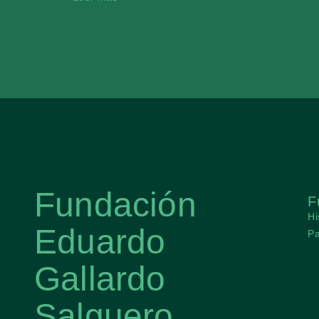
Fundación
F
Hi
Eduardo
Pa
Gallardo
Salguero